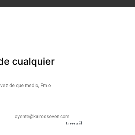
de cualquier
ávez de que medio, Fm o
oyente@kairosseven.com
Email